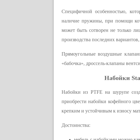
Специфичной особенностью, кото
наличие пружины, при помощи кот
может быть сотворен не только ли
производства последних вариантов,
Прямоугольные воздушные клапан
«бабочка», дроссель-клапаны вент
Набойки Sta
Набойки из PTFE на шурупе созд
приобрести набойки кофейного цве
крепким и устойчивым к износу мат
Достоинства:
мебель с набойками можно как