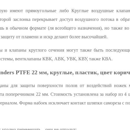
рую имеют прямоугольные либо Круглые воздушные клапаны
орой заслонка перекрывает доступ воздушного потока в обра
шь в обычном формате (ля всеобщего назначения), но также в
 защиту от пламени и искр делают более высочайшей.
ы и клапаны круглого сечения могут также быть последующи
системы, вентклапаны КВК, АВК, УВК, КВУ, также КВА.
nders PTFE 22 мм, круглые, пластик, цвет корич
аны для защиты поверхности полов от воздействий ножек 
та поперечником 22 мм. Стоимость установлена за набор из 4 
ериалом. Форма набоек исключает контакт шляпки самореза с п
 угодно перемещать – они не отпадут;